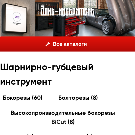
О нас
Каталог
Инструмент Wiha, Германия
Все каталоги
Шарнирно-губцевый инструмент
Шарнирно-губцевый
инструмент
Бокорезы
(60)
Болторезы
(8)
Высокопроизводительные бокорезы
BiCut
(8)