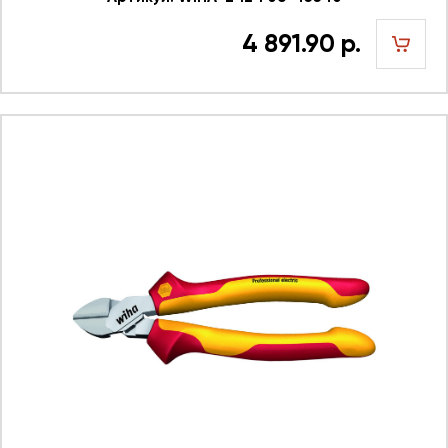
4 891.90 р.
шт