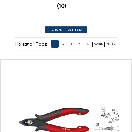
(10)
ТОВАРЫ 1 - 33 ИЗ 333
Начало | Пред. |
|
|
1
2
3
4
5
След.
Конец