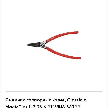
Съемник стопорных колец Classic с
MagicTips® Z 34 4 01 WIHA 34700