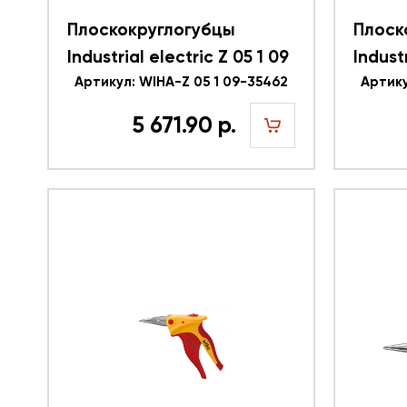
Плоскокруглогубцы
Плоск
Industrial electric Z 05 1 09
Indust
WIHA 35462
Артикул: WIHA-Z 05 1 09-35462
32328
Артику
5 671.90 р.
шт