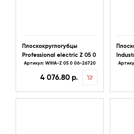
Плоскокруглогубцы
Плоск
Professional electric Z 05 0
Indust
06 WIHA 26720
Артикул: WIHA-Z 05 0 06-26720
32323
Артику
4 076.80 р.
шт