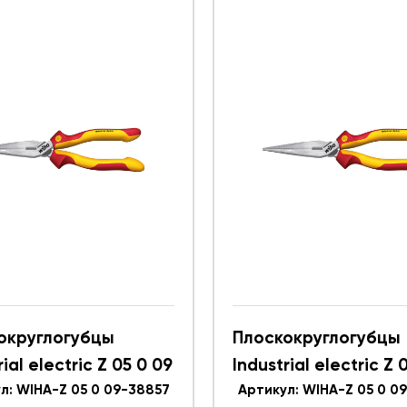
округлогубцы
Плоскокруглогубцы
rial electric Z 05 0 09
Industrial electric Z 
38857
л: WIHA-Z 05 0 09-38857
WIHA 35477
Артикул: WIHA-Z 05 0 0