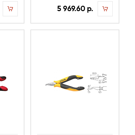
5 969.60 р.
шт
шт