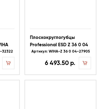
Плоскокруглогубцы
WIHA
Professional ESD Z 36 0 04
2-32322
WIHA 27905
Артикул: WIHA-Z 36 0 04-27905
6 493.50 р.
шт
шт