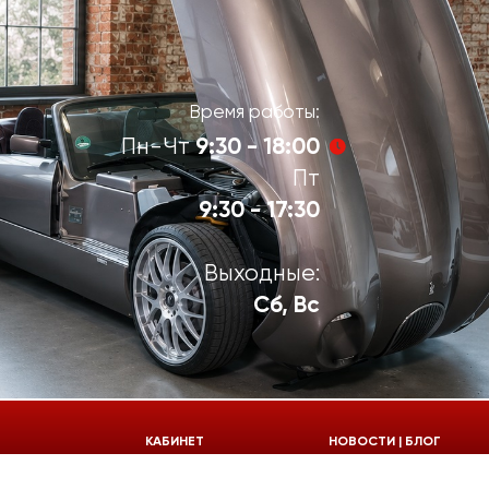
Время работы:
9:30 - 18:00
Пн-Чт
Пт
9:30 - 17:30
Выходные:
Сб, Вс
924-55-30
КАБИНЕТ
НОВОСТИ | БЛОГ
924-55-33