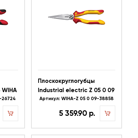
Плоскокруглогубцы
05 WIHA
Industrial electric Z 05 0 09
5-26724
WIHA 38858
Артикул: WIHA-Z 05 0 09-38858
5 359.90 р.
шт
шт