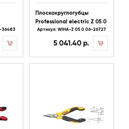
Плоскокруглогубцы
Professional electric Z 05 0
1-36483
06 WIHA 26727
Артикул: WIHA-Z 05 0 06-26727
HA
5 041.40 р.
шт
шт