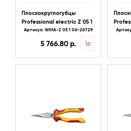
Плоскокруглогубцы
Плоск
Professional electric Z 05 1
Profes
06 WIHA 26729
Артикул: WIHA-Z 05 1 06-26729
06 WI
Артику
5 766.80 р.
шт