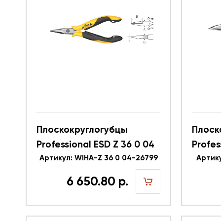
Плоскокруглогубцы
Плоск
Professional ESD Z 36 0 04
Profes
WIHA 26799
Артикул: WIHA-Z 36 0 04-26799
26726
Артику
6 650.80 р.
5
шт