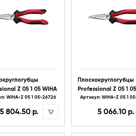
округлогубцы
Плоскокруглогубцы
sional Z 05 1 05 WIHA
Professional Z 05 1 
л: WIHA-Z 05 1 05-26726
26724
Артикул: WIHA-Z 05 1 0
 804.50 р.
5 066.10 р.
шт