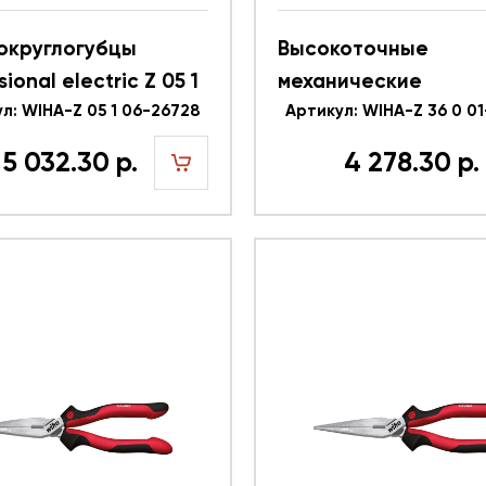
округлогубцы
Высокоточные
sional electric Z 05 1
механические
HA 26728
л: WIHA-Z 05 1 06-26728
плоскокруглогубцы
Артикул: WIHA-Z 36 0 0
Classic Z 36 0 01 WI
5 032.30 р.
4 278.30 р.
36483
шт