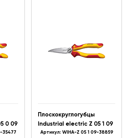
Плоскокруглогубцы
05 0 09
Industrial electric Z 05 1 09
9-35477
WIHA 38859
Артикул: WIHA-Z 05 1 09-38859