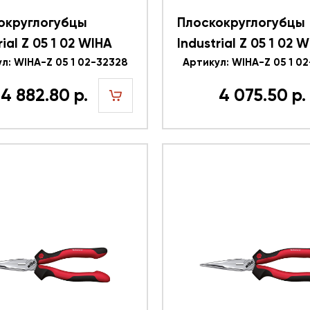
округлогубцы
Плоскокруглогубцы
rial Z 05 1 02 WIHA
Industrial Z 05 1 02 
л: WIHA-Z 05 1 02-32328
32324
Артикул: WIHA-Z 05 1 0
4 882.80 р.
4 075.50 р.
шт