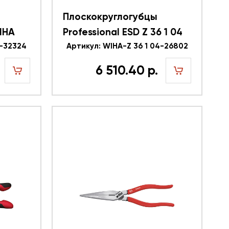
Плоскокруглогубцы
WIHA
Professional ESD Z 36 1 04
2-32324
WIHA 26802
Артикул: WIHA-Z 36 1 04-26802
6 510.40 р.
шт
шт