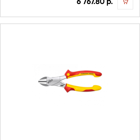
6 767.80 р.
шт