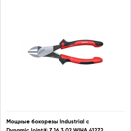
Мощные бокорезы Industrial с
DynamicJoint® Z 16 3 02 WIHA 41272