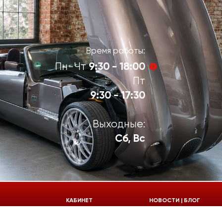
Время работы:
9:30 - 18:00
Пн-Чт
Пт
9:30 - 17:30
Выходные:
Сб, Вс
924-55-30
КАБИНЕТ
НОВОСТИ | БЛОГ
924-55-33