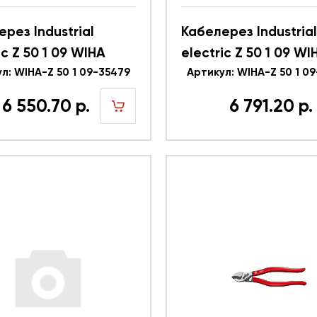
рез Industrial
Кабелерез Industrial
ic Z 50 1 09 WIHA
electric Z 50 1 09 WI
л: WIHA-Z 50 1 09-35479
38865
Артикул: WIHA-Z 50 1 0
6 550.70 р.
6 791.20 р.
шт