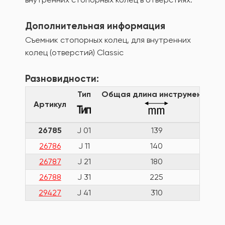
Дополнительная информация
Съемник стопорных колец, для внутренних
колец (отверстий) Classiс
Разновидности:
Тип
Общая длина инструмента
Артикул
26785
J 01
139
26786
J 11
140
26787
J 21
180
26788
J 31
225
29427
J 41
310