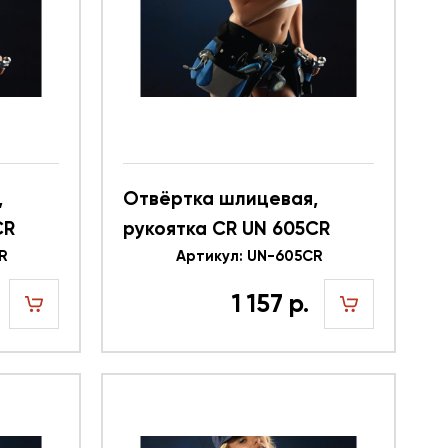
,
Отвёртка шлицевая,
CR
рукоятка CR UN 605CR
R
616356
Артикул: UN-605CR
1 157 р.
шт
шт