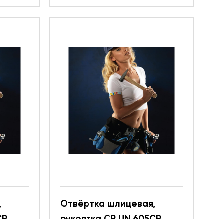
,
Отвёртка шлицевая,
CR
рукоятка CR UN 605CR