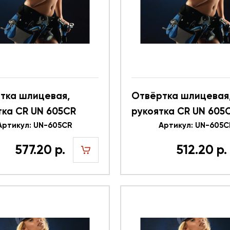
тка шлицевая,
Отвёртка шлицевая
тка CR UN 605CR
рукоятка CR UN 605
2
Артикул: UN-605CR
616341
Артикул: UN-605C
577.20 р.
512.20 р.
шт