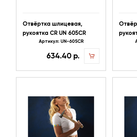
Отвёртка шлицевая,
Отвёр
рукоятка CR UN 605CR
рукоя
616347
Артикул: UN-605CR
61634
634.40 р.
шт