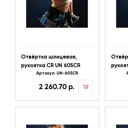
Отвёртка шлицевая,
Отвёр
рукоятка CR UN 605CR
рукоя
616359
Артикул: UN-605CR
61635
2 260.70 р.
шт