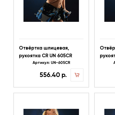
Отвёртка шлицевая,
Отвёр
рукоятка CR UN 605CR
рукоя
616343
Артикул: UN-605CR
61634
556.40 р.
шт