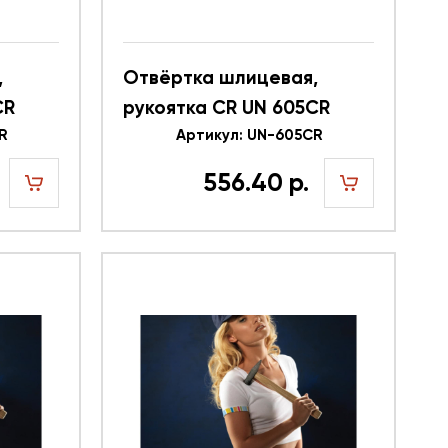
,
Отвёртка шлицевая,
CR
рукоятка CR UN 605CR
R
616344
Артикул: UN-605CR
556.40 р.
шт
шт