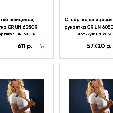
тка шлицевая,
Отвёртка шлицевая
тка CR UN 605CR
рукоятка CR UN 605
6
Артикул: UN-605CR
616345
Артикул: UN-605C
611 р.
577.20 р.
шт