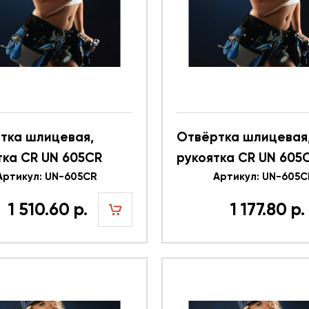
тка шлицевая,
Отвёртка шлицевая
тка CR UN 605CR
рукоятка CR UN 605
8
Артикул: UN-605CR
616357
Артикул: UN-605C
1 510.60 р.
1 177.80 р.
шт