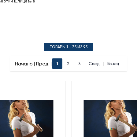
вёртки шлицевые
ТОВАРЫ 1 - 35 ИЗ 95
Начало | Пред. |
|
|
1
2
3
След.
Конец