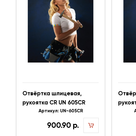
Отвёртка шлицевая,
Отвёр
рукоятка CR UN 605CR
рукоя
616355
Артикул: UN-605CR
61635
900.90 р.
шт