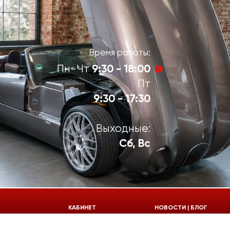
Время работы:
9:30 - 18:00
Пн-Чт
Пт
9:30 - 17:30
Выходные:
Сб, Вс
924-55-30
КАБИНЕТ
НОВОСТИ | БЛОГ
924-55-33