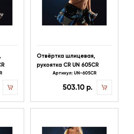
,
Отвёртка шлицевая,
CR
рукоятка CR UN 605CR
R
616340
Артикул: UN-605CR
503.10 р.
шт
шт