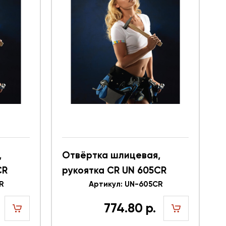
,
Отвёртка шлицевая,
CR
рукоятка CR UN 605CR
R
616352
Артикул: UN-605CR
774.80 р.
шт
шт