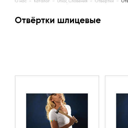
О нас
Каталог
Unior, Словения
Отвёртки
От
Отвёртки шлицевые