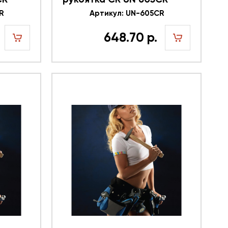
R
616348
Артикул: UN-605CR
648.70 р.
шт
шт