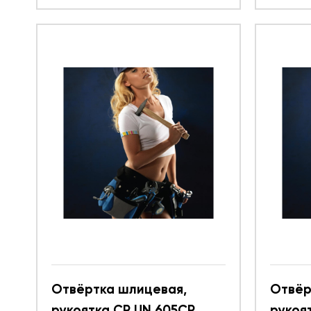
Отвёртка шлицевая,
Отвёр
рукоятка CR UN 605CR
рукоя