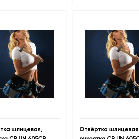
тка шлицевая,
Отвёртка шлицевая
тка CR UN 605CR
рукоятка CR UN 605