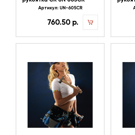
616351
Артикул: UN-605CR
61635
760.50 р.
шт