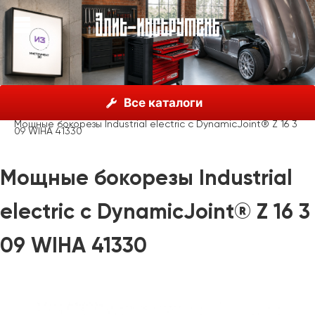
О нас
Каталог
Инструмент Wiha, Германия
Все каталоги
Шарнирно-губцевый инструмент
Мощные бокорезы
Мощные бокорезы Industrial electric с DynamicJoint® Z 16 3
09 WIHA 41330
Мощные бокорезы Industrial
electric с DynamicJoint® Z 16 3
09 WIHA 41330