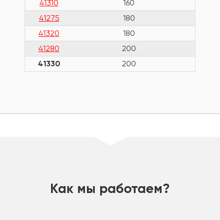
41310
160
41275
180
41320
180
41280
200
41330
200
шт
Как мы работаем?