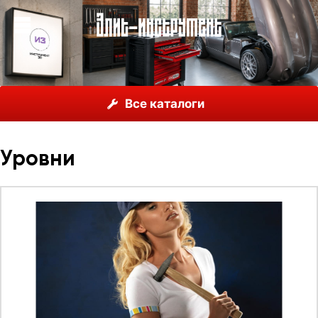
О нас
Каталог
Unior, Словения
Все каталоги
Мерительный инструмент
Уровни
Уровни