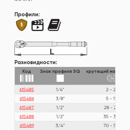
Профили:
Разновидности:
Код
Знак профиля SQ
крутящий момент в
615485
1/4"
2 - 24
615486
3/8"
5 - 110
615487
1/2"
28 - 210
615488
1/2"
35 - 350
615489
3/4"
70 - 560