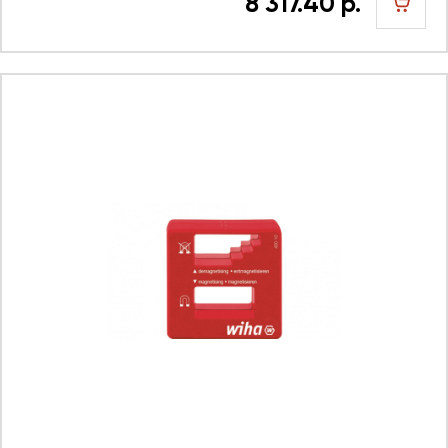
8 317.40 р.
шт