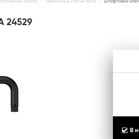
тигранные ключи
Одиночные ключи Wiha
Штифтовой ключ
A 24529
В 