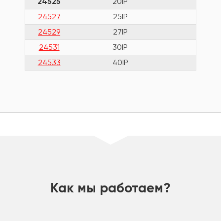
24525
20IP
62
24527
25IP
67
24529
27IP
73
24531
30IP
79
24533
40IP
88
шт
Как мы работаем?