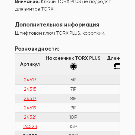
Внимание:
Ключи TORX PLUS не подходят
для винтов TORX!
Дополнительная информация
Штифтовой ключ TORX PLUS, короткий.
Разновидности:
Наконечник TORX PLUS
Длина клю
Артикул
24513
6IP
41
24515
7IP
44
24517
8IP
47
24519
9IP
51
24521
10IP
54
24523
15IP
58