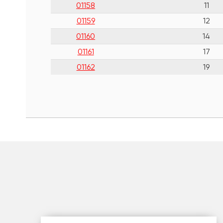
01158
11
01159
12
01160
14
01161
17
01162
19
шт