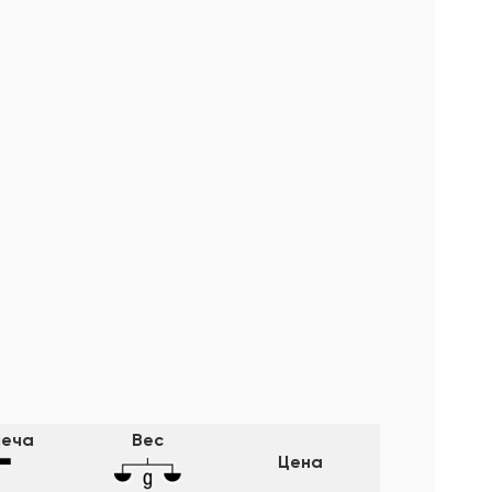
леча
Вес
Цена