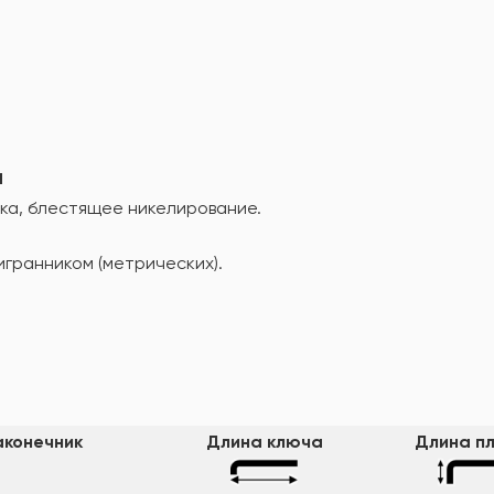
а
ка, блестящее никелирование.
игранником (метрических).
конечник
Длина ключа
Длина п