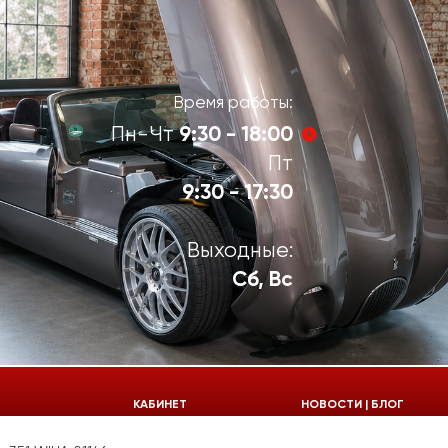
Время работы:
9:30 - 18:00
Пн-Чт
Пт
9:30 - 17:30
Выходные:
Сб, Вс
924-55-30
КАБИНЕТ
НОВОСТИ | БЛОГ
924-55-33