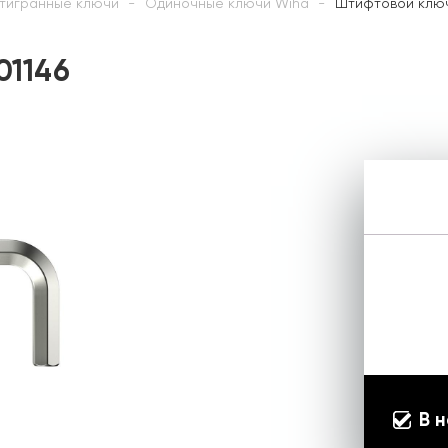
тигранные ключи
Одиночные ключи Wiha
Штифтовой ключ
01146
В 