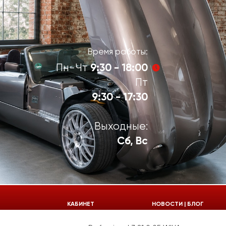
Время работы:
9:30 - 18:00
Пн-Чт
Пт
9:30 - 17:30
Выходные:
Сб, Вс
924-55-30
КАБИНЕТ
НОВОСТИ | БЛОГ
924-55-33