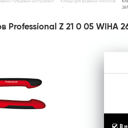
ирно-губцевый инструмент
Клещи для водяных насосов
Кл
26
Professional Z 21 0 05 WIHA 2
В 