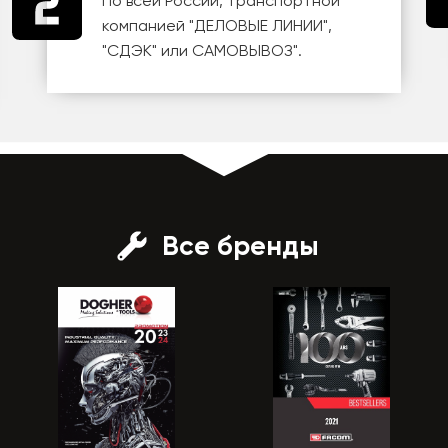
По всей России, транспортной
компанией
"ДЕЛОВЫЕ ЛИНИИ"
,
"СДЭК"
или
САМОВЫВОЗ
".
Все бренды