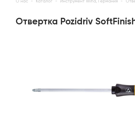
О нас
Каталог
Инструмент Wiha, Германия
Отв
Отвертка Pozidriv SoftFini