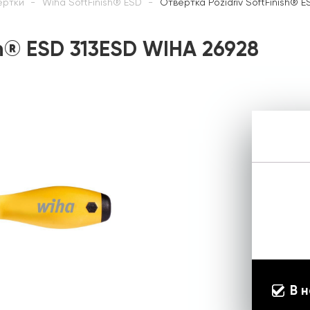
ертки
Wiha SoftFinish® ESD
Отвертка Pozidriv SoftFinish® 
sh® ESD 313ESD WIHA 26928
В 