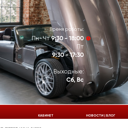
Время работы:
9:30 - 18:00
Пн-Чт
Пт
9:30 - 17:30
Выходные:
Сб, Вс
924-55-30
КАБИНЕТ
НОВОСТИ | БЛОГ
924-55-33