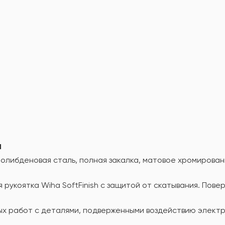
а
либденовая сталь, полная закалка, матовое хромирован
укоятка Wiha SoftFinish с защитой от скатывания. Пове
х работ с деталями, подверженными воздействию электр