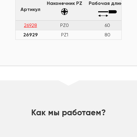
Наконечник PZ
Рабочая длина
Д
Артикул
26928
PZ0
60
26929
PZ1
80
шт
Как мы работаем?