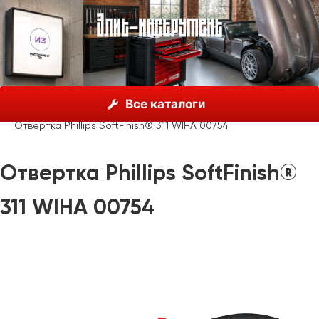
О нас
Каталог
Инструмент Wiha, Германия
Все каталоги
Отвертки
Wiha SoftFinish®
Отвертка Phillips SoftFinish® 311 WIHA 00754
Отвертка Phillips SoftFinish®
311 WIHA 00754