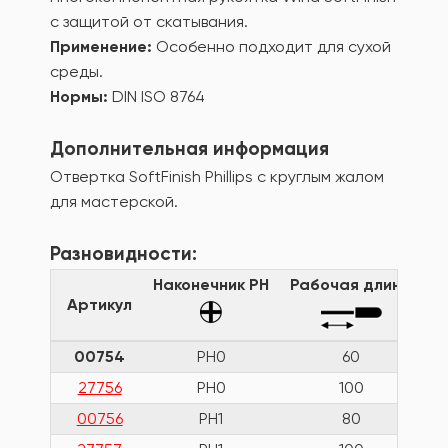
с защитой от скатывания.
Применение:
Особенно подходит для сухой
среды.
Нормы:
DIN ISO 8764
Дополнительная информация
Отвертка SoftFinish Phillips с круглым жалом
для мастерской.
Разновидности:
Наконечник PH
Рабочая длина
Д
Артикул
00754
PH0
60
27756
PH0
100
00756
PH1
80