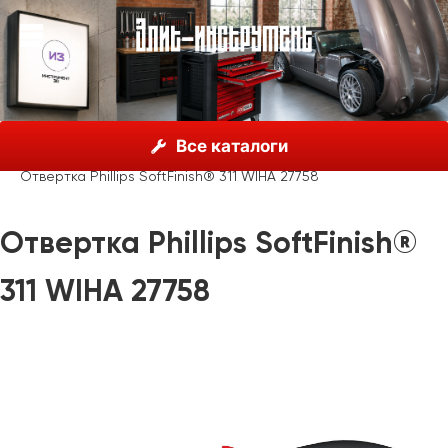
О нас
Каталог
Инструмент Wiha, Германия
Все каталоги
Отвертки
Wiha SoftFinish®
Отвертка Phillips SoftFinish® 311 WIHA 27758
Отвертка Phillips SoftFinish®
311 WIHA 27758