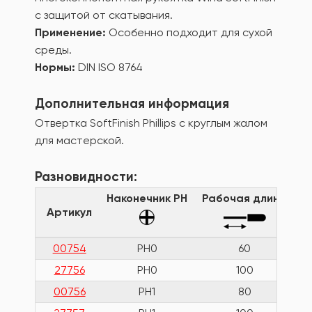
с защитой от скатывания.
Применение:
Особенно подходит для сухой
среды.
Нормы:
DIN ISO 8764
Дополнительная информация
Отвертка SoftFinish Phillips с круглым жалом
для мастерской.
Разновидности:
Наконечник PH
Рабочая длина
Д
Артикул
00754
PH0
60
27756
PH0
100
00756
PH1
80