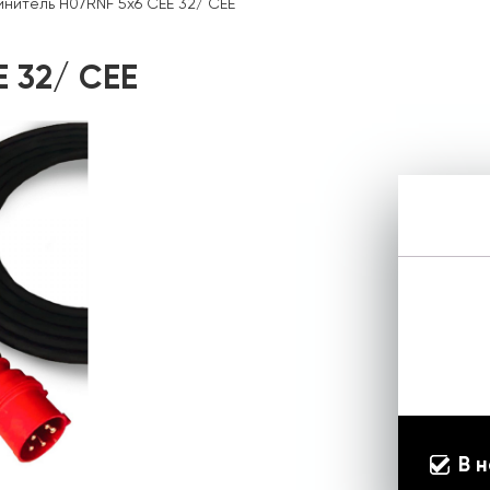
инитель H07RNF 5х6 CEE 32/ CEE
 32/ CEE
В 