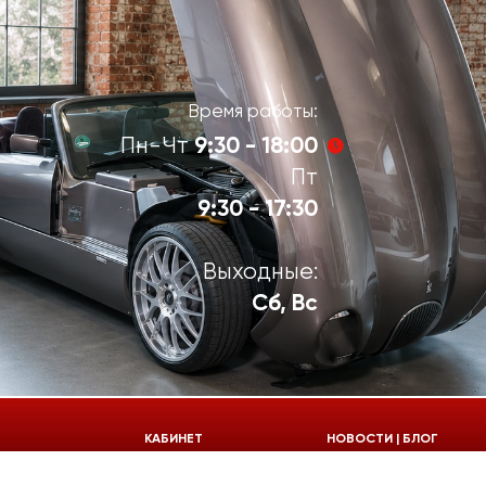
Время работы:
9:30 - 18:00
Пн-Чт
Пт
9:30 - 17:30
Выходные:
Сб, Вс
924-55-30
КАБИНЕТ
НОВОСТИ | БЛОГ
924-55-33