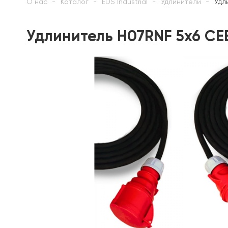
О нас
Каталог
EDS Industrial
Удлинители
Удл
Удлинитель H07RNF 5х6 CEE