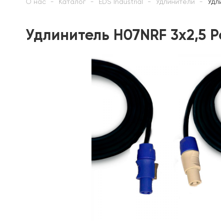
О нас
Каталог
EDS Industrial
Удлинители
Удл
Удлинитель H07NRF 3х2,5 