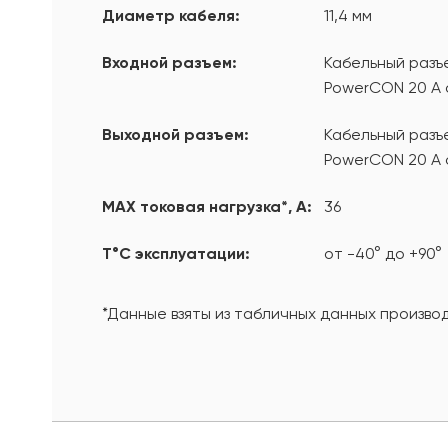
Диаметр кабеля:
11,4 мм
Входной разъем:
Кабельный разъе
PowerCON 20 А 
Выходной разъем:
Кабельный разъе
PowerCON 20 А 
MAX токовая нагрузка*, А:
36
T°С эксплуатации:
от -40° до +90°
*Данные взяты из табличных данных произво