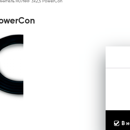
инитель H07NRF 3х2,5 PowerCon
PowerCon
В 