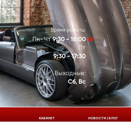
Время работы:
9:30 - 18:00
Пн-Чт
Пт
9:30 - 17:30
Выходные:
Сб, Вс
924-55-30
КАБИНЕТ
НОВОСТИ | БЛОГ
924-55-33