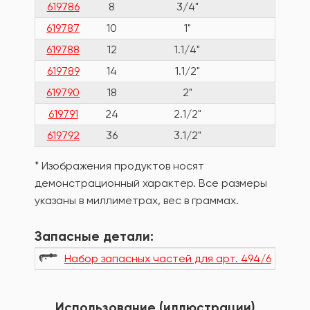
619786
8
3/4"
619787
10
1"
619788
12
1.1/4"
619789
14
1.1/2"
619790
18
2"
619791
24
2.1/2"
619792
36
3.1/2"
* Изображения продуктов носят
демонстрационный характер. Все размеры
указаны в миллиметрах, вес в граммах.
Запасные детали:
Набор запасных частей для арт. 494/6
Использование (иллюстрации)