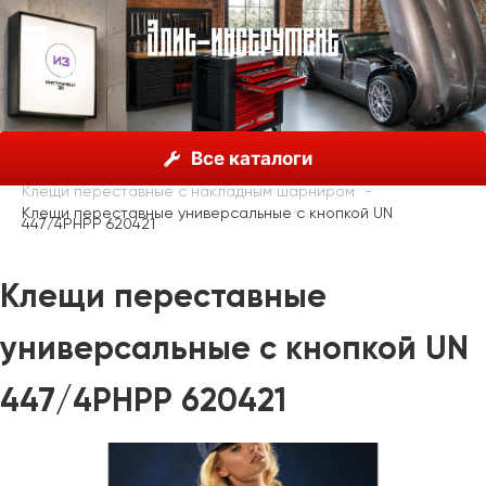
О нас
Каталог
Unior, Словения
Все каталоги
Сантехнический инструмент
Клещи переставные с накладным шарниром
Клещи переставные универсальные с кнопкой UN
447/4PHPP 620421
Клещи переставные
универсальные с кнопкой UN
447/4PHPP 620421