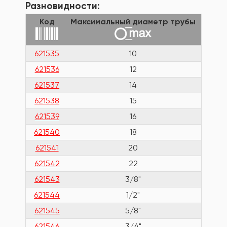
Разновидности:
Код
Максимальный диаметр трубы
масс
621535
10
73
621536
12
97
621537
14
139
621538
15
134
621539
16
128
621540
18
241
621541
20
219
621542
22
272
621543
3/8"
72
621544
1/2"
93
621545
5/8"
128
621546
3/4"
229