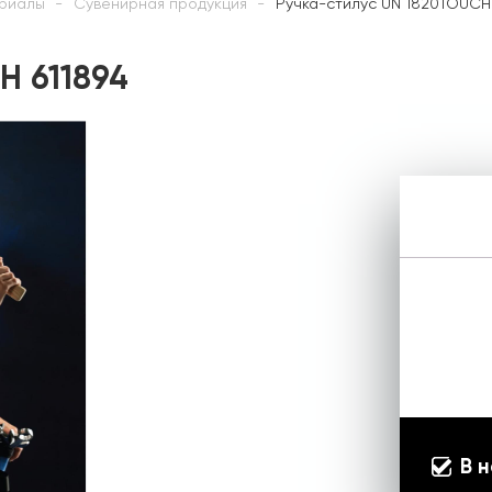
риалы
Сувенирная продукция
Ручка-стилус UN 1820TOUCH 
H 611894
В 