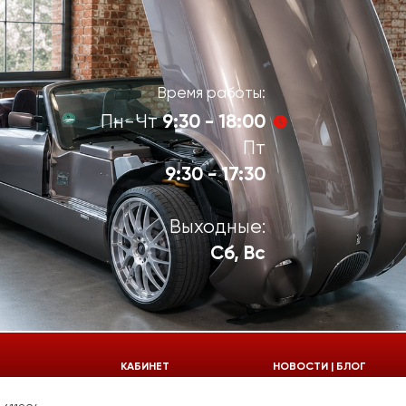
Время работы:
9:30 - 18:00
Пн-Чт
Пт
9:30 - 17:30
Выходные:
Сб, Вс
924-55-30
КАБИНЕТ
НОВОСТИ | БЛОГ
924-55-33