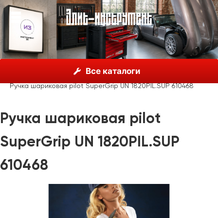
О нас
Каталог
Unior, Словения
Все каталоги
Рекламные материалы
Сувенирная продукция
Ручка шариковая pilot SuperGrip UN 1820PIL.SUP 610468
Ручка шариковая pilot
SuperGrip UN 1820PIL.SUP
610468