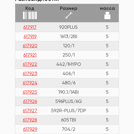
Код
Размер
масса
617917
920PLUS
5
617919
1613/2BI
5
617920
120/1
5
617921
250/1
5
617922
442/1HYPO
5
617923
406/1
5
617924
480/6
5
617925
190.1/1ABI
5
617926
596PLUS/6G
5
617927
592R-PLUS/7DP
5
617928
605TBI
5
617929
704/2
5