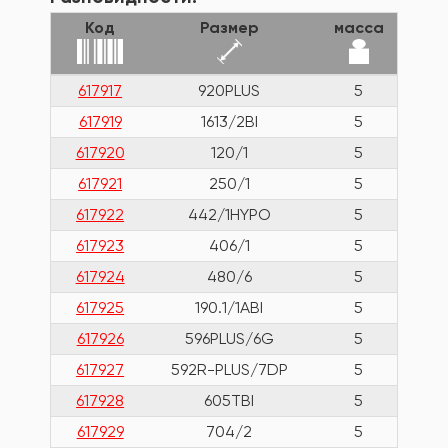
Код
Размер
масса
617917
920PLUS
5
617919
1613/2BI
5
617920
120/1
5
617921
250/1
5
617922
442/1HYPO
5
617923
406/1
5
617924
480/6
5
617925
190.1/1ABI
5
617926
596PLUS/6G
5
617927
592R-PLUS/7DP
5
617928
605TBI
5
617929
704/2
5