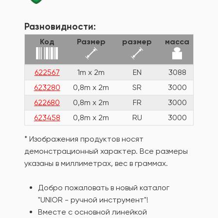
Разновидности:
Код
Размер
размер
масса
622567
1m x 2m
EN
3088
623280
0,8m x 2m
SR
3000
622680
0,8m x 2m
FR
3000
623458
0,8m x 2m
RU
3000
* Изображения продуктов носят
демонстрационный характер. Все размеры
указаны в миллиметрах, вес в граммах.
Добро пожаловать в новый каталог
"UNIOR - ручной инструмент"!
Вместе с основной линейкой