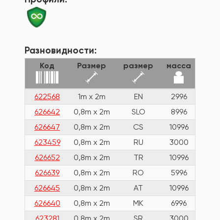
Разновидности:
Код
Размер
размер
масса
622568
1m x 2m
EN
2996
626642
0,8m x 2m
SLO
8996
626647
0,8m x 2m
CS
10996
623459
0,8m x 2m
RU
3000
626652
0,8m x 2m
TR
10996
626639
0,8m x 2m
RO
5996
626645
0,8m x 2m
AT
10996
626640
0,8m x 2m
MK
6996
623281
0,8m x 2m
SR
3000