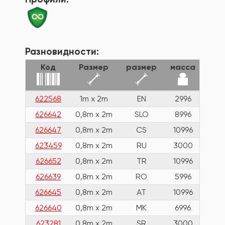
Разновидности:
Код
Размер
размер
масса
622568
1m x 2m
EN
2996
626642
0,8m x 2m
SLO
8996
626647
0,8m x 2m
CS
10996
623459
0,8m x 2m
RU
3000
626652
0,8m x 2m
TR
10996
626639
0,8m x 2m
RO
5996
626645
0,8m x 2m
AT
10996
626640
0,8m x 2m
MK
6996
623281
0,8m x 2m
SR
3000