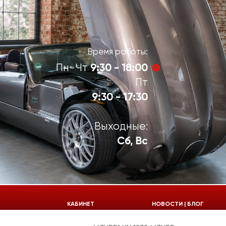
Время работы:
9:30 - 18:00
Пн-Чт
Пт
9:30 - 17:30
Выходные:
Сб, Вс
924-55-30
КАБИНЕТ
НОВОСТИ | БЛОГ
924-55-33