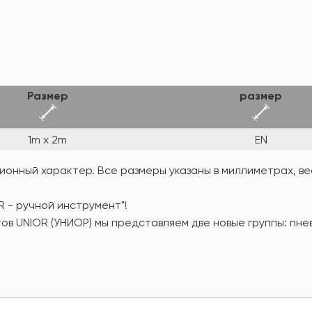
Размер
размер
1m x 2m
EN
онный характер. Все размеры указаны в миллиметрах, вес
R - ручной инструмент"!
ов UNIOR (УНИОР) мы представляем две новые группы: пн