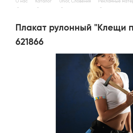
О нас
Каталог
Unior, Словения
Рекламные мате
Плакат рулонный "Клещи п
621866