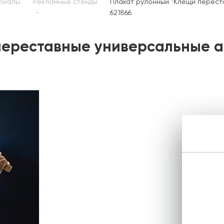
риалы
Рекламные стенды
Плакат рулонный "Клещи переста
621866
ереставные универсальные ар