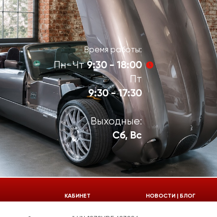
Время работы:
9:30 - 18:00
Пн-Чт
Пт
9:30 - 17:30
Выходные:
Сб, Вс
924-55-30
КАБИНЕТ
НОВОСТИ | БЛОГ
924-55-33