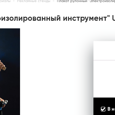
риалы
Рекламные стенды
Плакат рулонный "Электроизоли
изолированный инструмент" U
В 