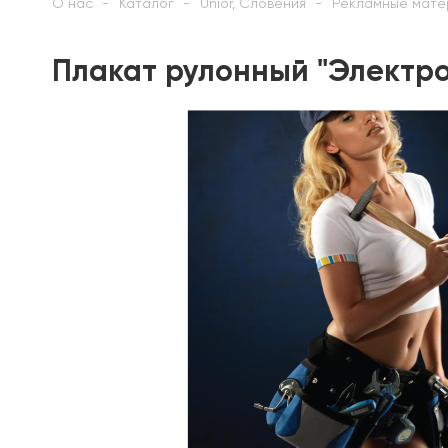
О нас
Каталог
Unior, Словения
Рекламные мате
Плакат рулонный "Электро