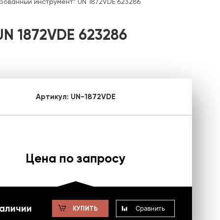
рованный инструмент" UN 1872VDE 623286
N 1872VDE 623286
Артикул:
UN-1872VDE
Цена по запросу
наличии
Сравнить
КУПИТЬ