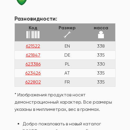
Разновидности:
Код
Размер
масса
621522
EN
338
621847
DE
335
623386
PL
330
623426
AT
335
622802
FR
335
* Изображения продуктов носят
демонстрационный характер. Все размеры
указаны в миллиметрах, вес в граммах.
Добро пожаловать в новый каталог