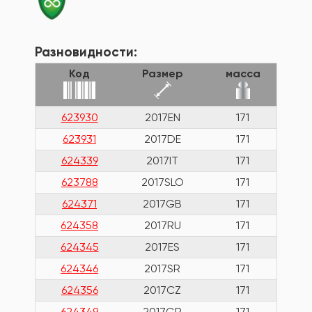
Разновидности:
Код
Размер
масса
623930
2017EN
171
623931
2017DE
171
624339
2017IT
171
623788
2017SLO
171
624371
2017GB
171
624358
2017RU
171
624345
2017ES
171
624346
2017SR
171
624356
2017CZ
171
624349
2017GR
171