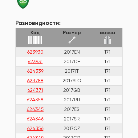
Разновидности:
Код
Размер
масса
623930
2017EN
171
623931
2017DE
171
624339
2017IT
171
623788
2017SLO
171
624371
2017GB
171
624358
2017RU
171
624345
2017ES
171
624346
2017SR
171
624356
2017CZ
171
624349
2017GR
171