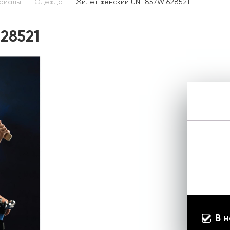
риалы
Одежда
Жилет женский UN 1857W 628521
28521
В 