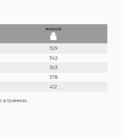
масса
329
342
363
378
412
 в граммах.