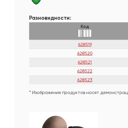
Разновидности:
Код
628519
628520
628521
628522
628523
* Изображения продуктов носят демонстраци