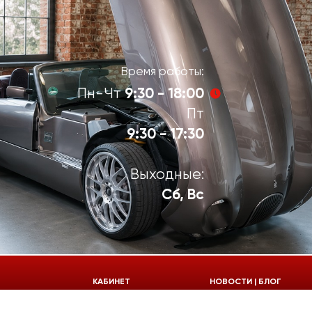
Время работы:
9:30 - 18:00
Пн-Чт
Пт
9:30 - 17:30
Выходные:
Сб, Вс
924-55-30
КАБИНЕТ
НОВОСТИ | БЛОГ
924-55-33