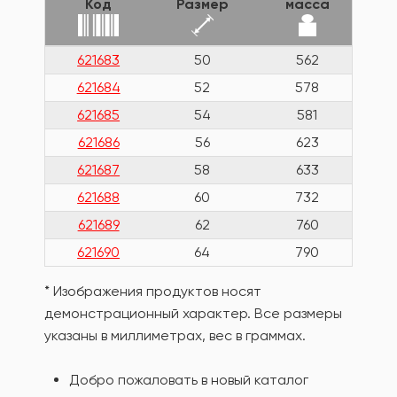
Код
Размер
масса
621683
50
562
621684
52
578
621685
54
581
621686
56
623
621687
58
633
621688
60
732
621689
62
760
621690
64
790
* Изображения продуктов носят
демонстрационный характер. Все размеры
указаны в миллиметрах, вес в граммах.
Добро пожаловать в новый каталог