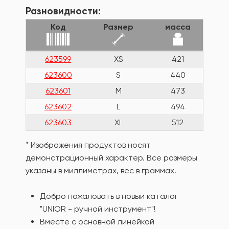
Разновидности:
Код
Размер
масса
623599
XS
421
623600
S
440
623601
M
473
623602
L
494
623603
XL
512
* Изображения продуктов носят
демонстрационный характер. Все размеры
указаны в миллиметрах, вес в граммах.
Добро пожаловать в новый каталог
"UNIOR - ручной инструмент"!
Вместе с основной линейкой