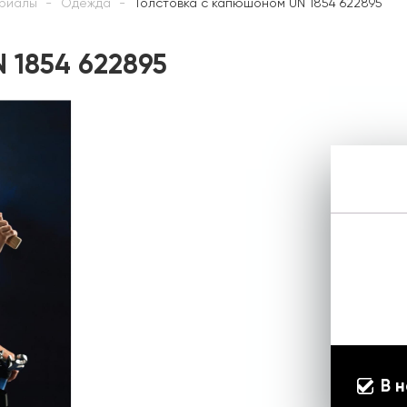
риалы
Одежда
Толстовка с капюшоном UN 1854 622895
 1854 622895
В 