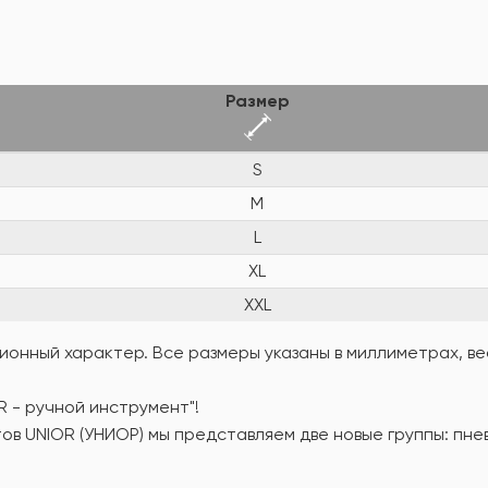
Размер
S
M
L
XL
XXL
онный характер. Все размеры указаны в миллиметрах, вес
R - ручной инструмент"!
ов UNIOR (УНИОР) мы представляем две новые группы: пн