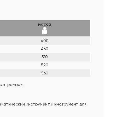
масса
400
460
510
520
560
 в граммах.
евматический инструмент и инструмент для