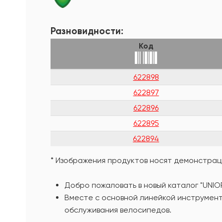
Разновидности:
Код
622898
622897
622896
622895
622894
* Изображения продуктов носят демонстраци
Добро пожаловать в новый каталог "UNIO
Вместе с основной линейкой инструмент
обслуживания велосипедов.