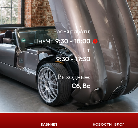
Время работы:
9:30 - 18:00
Пн-Чт
Пт
9:30 - 17:30
Выходные:
Сб, Вс
924-55-30
КАБИНЕТ
НОВОСТИ | БЛОГ
924-55-33