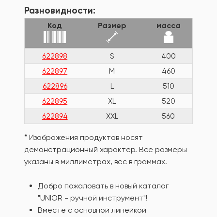
Разновидности:
Код
Размер
масса
622898
S
400
622897
M
460
622896
L
510
622895
XL
520
622894
XXL
560
* Изображения продуктов носят
демонстрационный характер. Все размеры
указаны в миллиметрах, вес в граммах.
Добро пожаловать в новый каталог
"UNIOR - ручной инструмент"!
Вместе с основной линейкой