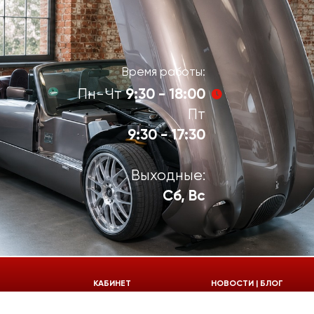
Время работы:
9:30 - 18:00
Пн-Чт
Пт
9:30 - 17:30
Выходные:
Сб, Вс
924-55-30
КАБИНЕТ
НОВОСТИ | БЛОГ
924-55-33