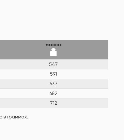
масса
547
591
637
682
712
 в граммах.