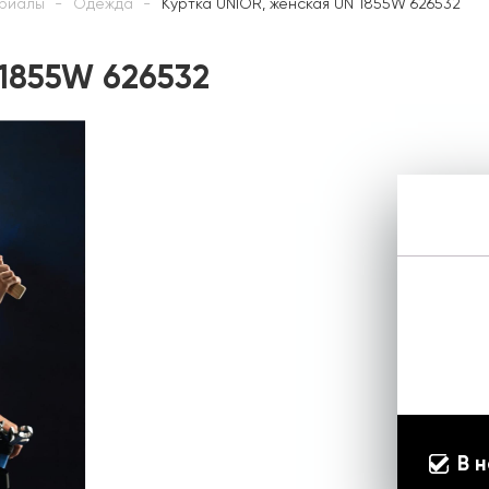
риалы
Одежда
Куртка UNIOR, женская UN 1855W 626532
 1855W 626532
В 