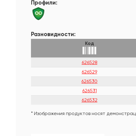
Профили:
Разновидности:
Код
626528
626529
626530
626531
626532
* Изображения продуктов носят демонстраци