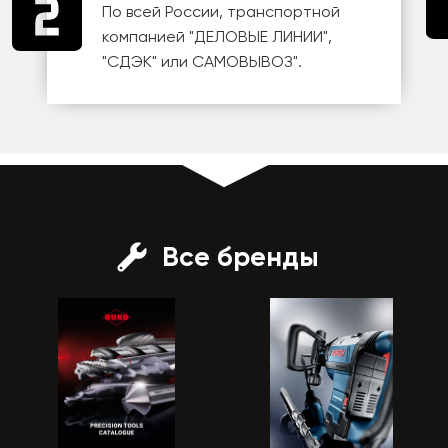
По всей России, транспортной
компанией
"ДЕЛОВЫЕ ЛИНИИ"
,
"СДЭК"
или
САМОВЫВОЗ
".
Все бренды