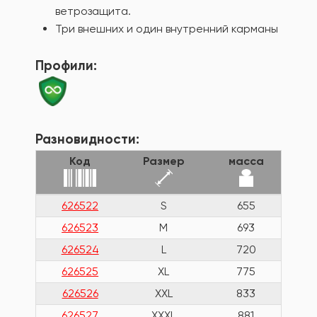
ветрозащита.
Три внешних и один внутренний карманы
Профили:
Разновидности:
Код
Размер
масса
626522
S
655
626523
M
693
626524
L
720
626525
XL
775
626526
XXL
833
626527
XXXL
881