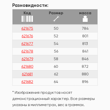
Разновидности:
Код
Размер
масса
621675
50
784
621676
52
801
621677
54
813
621678
56
841
621679
58
846
621680
60
872
621681
62
880
621682
64
896
* Изображения продуктов носят
демонстрационный характер. Все размеры
указаны в миллиметрах, вес в граммах.