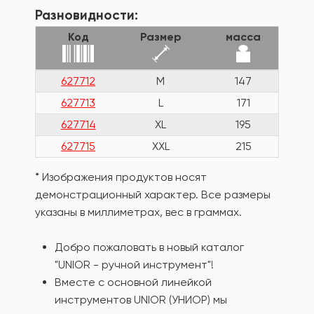
Разновидности:
Код
Размер
масса
627712
M
147
627713
L
171
627714
XL
195
627715
XXL
215
* Изображения продуктов носят
демонстрационный характер. Все размеры
указаны в миллиметрах, вес в граммах.
Добро пожаловать в новый каталог
"UNIOR - ручной инструмент"!
Вместе с основной линейкой
инструментов UNIOR (УНИОР) мы