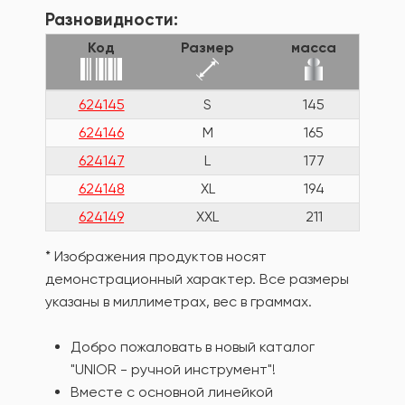
Разновидности:
Код
Размер
масса
624145
S
145
624146
M
165
624147
L
177
624148
XL
194
624149
XXL
211
* Изображения продуктов носят
демонстрационный характер. Все размеры
указаны в миллиметрах, вес в граммах.
Добро пожаловать в новый каталог
"UNIOR - ручной инструмент"!
Вместе с основной линейкой