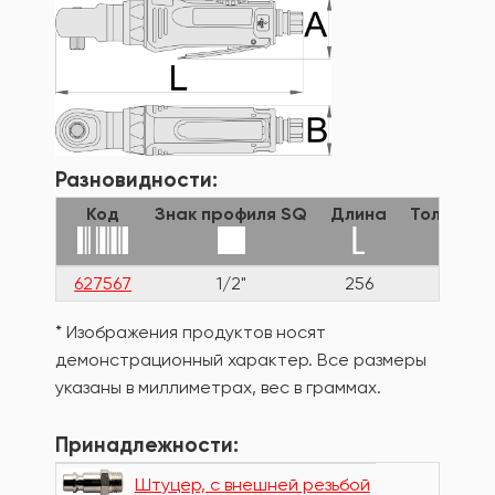
Разновидности:
Код
Знак профиля SQ
Длина
Толщина
627567
1/2"
256
56
* Изображения продуктов носят
демонстрационный характер. Все размеры
указаны в миллиметрах, вес в граммах.
Принадлежности:
Штуцер, с внешней резьбой