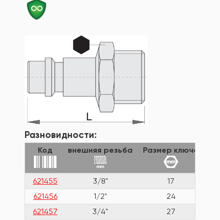
Разновидности:
Код
внешняя резьба
Размер ключа
Дл
621455
3/8"
17
3
621456
1/2"
24
3
621457
3/4"
27
4