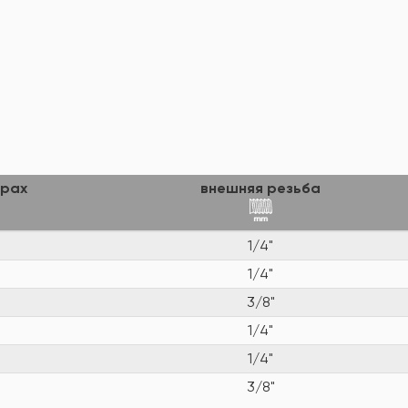
трах
внешняя резьба
1/4"
1/4"
3/8"
1/4"
1/4"
3/8"