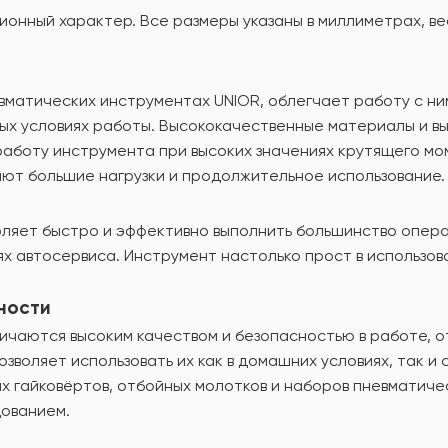
онный характер. Все размеры указаны в миллиметрах, вес
евматических инструментах UNIOR, облегчает работу с ни
лых условиях работы. Высококачественные материалы и 
боту инструмента при высоких значениях крутящего мом
т большие нагрузки и продолжительное использование.
ляет быстро и эффективно выполнить большинство опера
иях автосервиса. Инструмент настолько прост в использо
ности
ичаются высоким качеством и безопасностью в работе, 
зволяет использовать их как в домашних условиях, так 
х гайковёртов, отбойных молотков и наборов пневматиче
ованием.