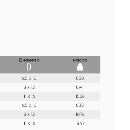
Диаметр
масса
6.5 x 10
850
8 x 12
894
11 x 16
1526
6.5 x 10
835
8 x 12
1076
11 x 16
1847