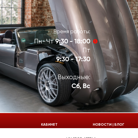
Время работы:
9:30 - 18:00
Пн-Чт
Пт
9:30 - 17:30
Выходные:
Сб, Вс
924-55-30
КАБИНЕТ
НОВОСТИ | БЛОГ
924-55-33