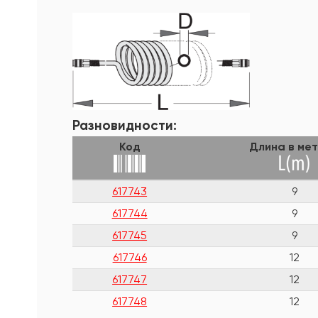
Разновидности:
Код
Длина в ме
617743
9
617744
9
617745
9
617746
12
617747
12
617748
12