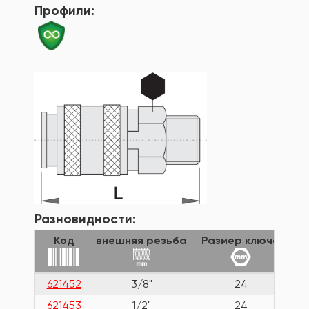
Профили:
Разновидности:
Код
внешняя резьба
Размер ключа
Дл
621452
3/8"
24
6
621453
1/2"
24
6