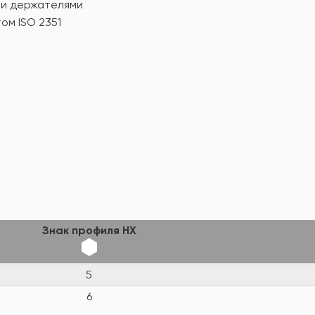
ми держателями
ом ISO 2351
Знак профиля HX
5
6