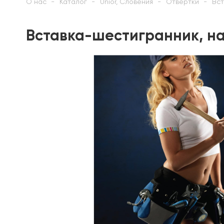
О нас
Каталог
Unior, Словения
Отвёртки
Вст
Вставка-шестигранник, на