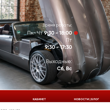
Время работы:
9:30 - 18:00
Пн-Чт
Пт
9:30 - 17:30
Выходные:
Сб, Вс
924-55-30
КАБИНЕТ
НОВОСТИ | БЛОГ
924-55-33