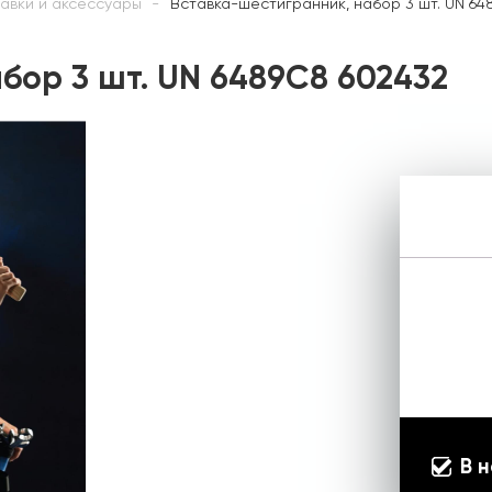
авки и аксессуары
Вставка-шестигранник, набор 3 шт. UN 64
бор 3 шт. UN 6489C8 602432
В 